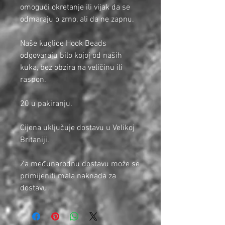
omogući okretanje ili vijak da se
odmaraju o zrno, ali da ne zapnu.
Naše kuglice Hook Beads
odgovaraju bilo kojoj od naših
kuka, bez obzira na veličinu ili
raspon.
20 u pakiranju.
Cijena uključuje dostavu u Velikoj
Britaniji.
Za međunarodnu
dostavu može se
primijeniti mala naknada za
dostavu.