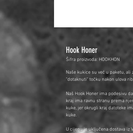
Hook Honer
Šifra proizvoda: HOOKHON
Naše kukice su već u paketu, ali z
"dotaknuti" točku nakon ulova rib
Naš Hook Honer ima podesivu dato
kraj ima ravnu stranu prema njem
kuke, jer okrugli kraj datoteke im
kuke.
U cijenu je uključena dostava iz V