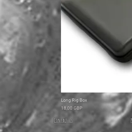
Long Rig Box
Cijena
18,00 GBP
Contact Us