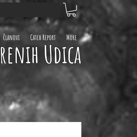
članovi
Catch Report
More
renih Udica