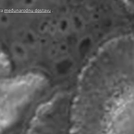
za
međunarodnu dostavu
.