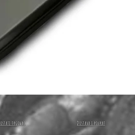
Brzi pregled
Postati trgovac
Dostava i povrat