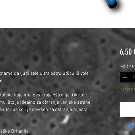
6,50
Količina
namo da ljudi žele ultra oštru udicu ili vole
e.
Nema na 
teku koja ima dva kraja oštrenja. Okrugli
u, što je idealno za oštrenje vanjske strane
Obav
a utor uz koji je savršen za oštrenje mjesta
elike Britanije.