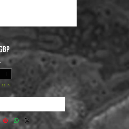
Cijena
 GBP
*
zalihi
ijesti me čim bude dostupno