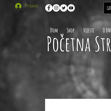
Prijava
GB
Dom
Shop
Vijesti
O B
Početna St