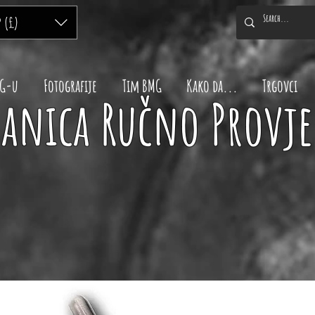
P (£)
MG-u
Fotografije
Tim BMG
Kako da...
Trgovci
ranica Ručno Provje