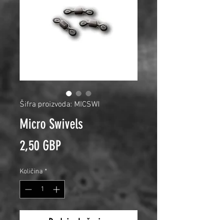
Šifra proizvoda: MICSWI
Micro Swivels
Cijena
2,50 GBP
Količina
*