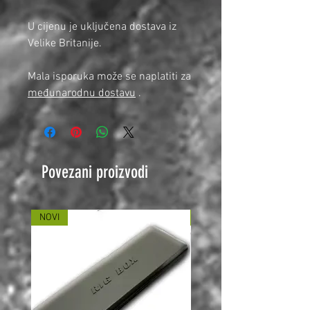
U cijenu je uključena dostava iz
Velike Britanije.
Mala isporuka može se naplatiti za
međunarodnu dostavu
.
Povezani proizvodi
NOVI
NOVI