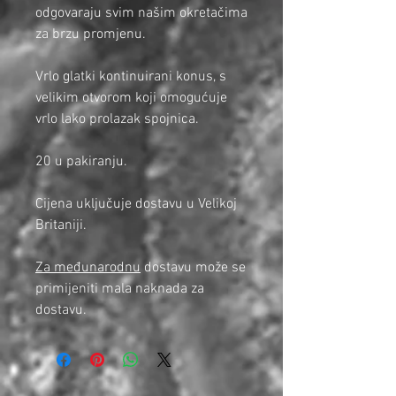
odgovaraju svim našim okretačima
za brzu promjenu.
Vrlo glatki kontinuirani konus, s
velikim otvorom koji omogućuje
vrlo lako prolazak spojnica.
20 u pakiranju.
Cijena uključuje dostavu u Velikoj
Britaniji.
Za međunarodnu
dostavu može se
primijeniti mala naknada za
dostavu.