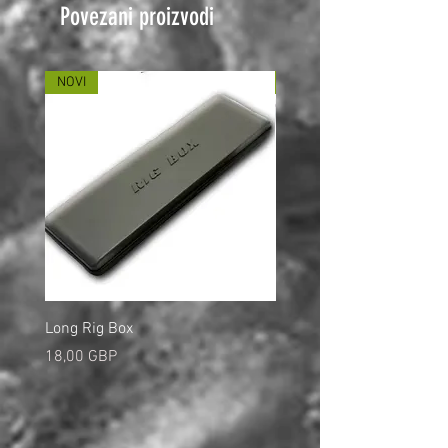
Povezani proizvodi
NOVI
NOVI
Long Rig Box
Bungee Rod Locks
Cijena
Cijena
18,00 GBP
5,00 GBP