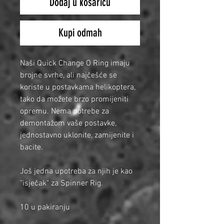
Dodaj u košaricu
Kupi odmah
Naši Quick Change O Ring imaju
brojne svrhe, ali najčešće se
koriste u postavkama helikoptera,
tako da možete brzo promijeniti
opremu. Nema potrebe za
demontažom vaše postavke,
jednostavno uklonite, zamijenite i
bacite.
Još jedna upotreba za njih je kao
"isječak" za Spinner Rig.
10 u pakiranju