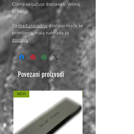
Cijena uključuje dostavu u Velikoj
Britaniji.
Za
međunarodnu
dostavu može se
primijeniti mala naknada za
dostavu
.
Povezani proizvodi
NOVI
NOVI